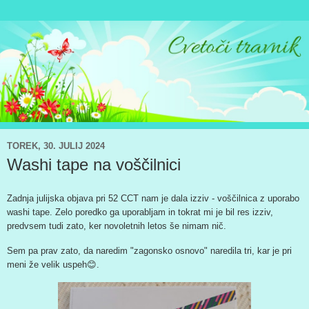
TOREK, 30. JULIJ 2024
Washi tape na voščilnici
Zadnja julijska objava pri 52 CCT nam je dala izziv - voščilnica z uporabo
washi tape. Zelo poredko ga uporabljam in tokrat mi je bil res izziv,
predvsem tudi zato, ker novoletnih letos še nimam nič.
Sem pa prav zato, da naredim "zagonsko osnovo" naredila tri, kar je pri
meni že velik uspeh😊.