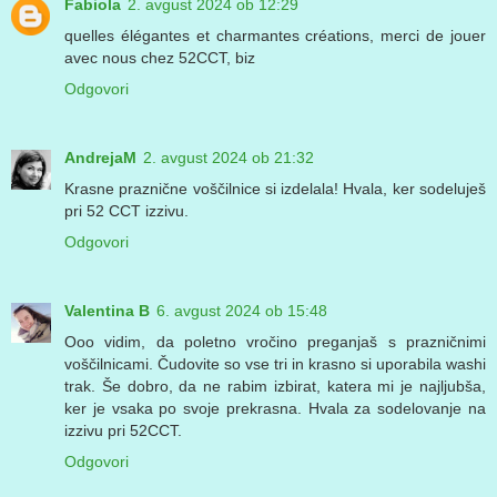
Fabiola
2. avgust 2024 ob 12:29
quelles élégantes et charmantes créations, merci de jouer
avec nous chez 52CCT, biz
Odgovori
AndrejaM
2. avgust 2024 ob 21:32
Krasne praznične voščilnice si izdelala! Hvala, ker sodeluješ
pri 52 CCT izzivu.
Odgovori
Valentina B
6. avgust 2024 ob 15:48
Ooo vidim, da poletno vročino preganjaš s prazničnimi
voščilnicami. Čudovite so vse tri in krasno si uporabila washi
trak. Še dobro, da ne rabim izbirat, katera mi je najljubša,
ker je vsaka po svoje prekrasna. Hvala za sodelovanje na
izzivu pri 52CCT.
Odgovori